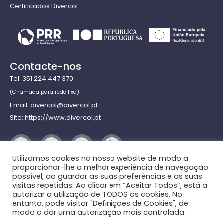
Certificados Divercol
Contacte-nos
Tel: 351 224 447 370
(Chamada para rede fixa)
Email: divercol@divercol.pt
Site: https://www.divercol.pt
Utilizamos cookies no nosso website de modo a
proporcionar-lhe a melhor experiência de navegação
possível, ao guardar as suas preferências e as suas
Em caso de litígio, o consumidor poderá recorrer à seguinte entidade de
visitas repetidas. Ao clicar em “Aceitar Todos”, está a
autorizar a utilização de TODOS os cookies. No
resolução alternativa de litígios de consumo: Instituto de Arbitragem
entanto, pode visitar "Definições de Cookies", de
Comercial.
modo a dar uma autorização mais controlada.
Mais informações em
www.consumidor.pt