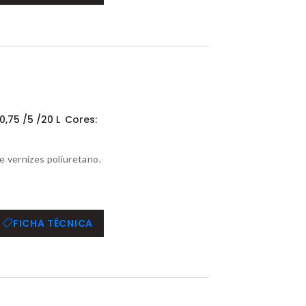
0,75 /5 /20 L
Cores:
e vernizes poliuretano.
FICHA TÉCNICA