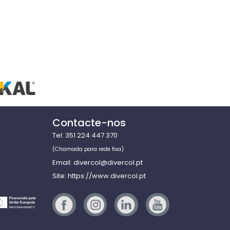
Contacte-nos
Tel: 351 224 447 370
(Chamada para rede fixa)
Email: divercol@divercol.pt
Site: https://www.divercol.pt