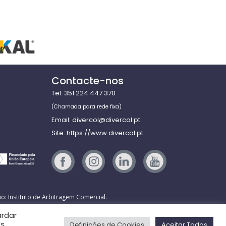
Contacte-nos
Tel: 351 224 447 370
(Chamada para rede fixa)
Email: divercol@divercol.pt
Site: https://www.divercol.pt
o: Instituto de Arbitragem Comercial.
ardar
os
Definições de Cookies
Aceitar Todos