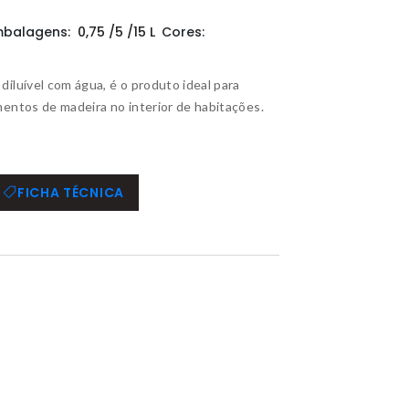
mbalagens:
0,75 /5 /15 L
Cores:
iluí­vel com água, é o produto ideal para
entos de madeira no interior de habitações.
FICHA TÉCNICA