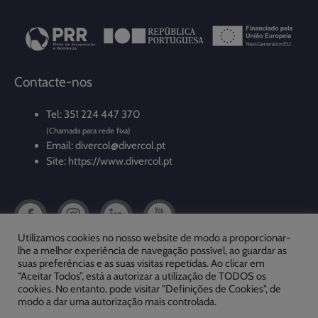
Contacte-nos
Tel: 351 224 447 370
(Chamada para rede fixa)
Email: divercol@divercol.pt
Site: https://www.divercol.pt
Utilizamos cookies no nosso website de modo a proporcionar-
lhe a melhor experiência de navegação possível, ao guardar as
Em caso de litígio, o consumidor poderá recorrer à seguinte entidade de
suas preferências e as suas visitas repetidas. Ao clicar em
resolução alternativa de litígios de consumo: Instituto de Arbitragem
“Aceitar Todos”, está a autorizar a utilização de TODOS os
Comercial.
cookies. No entanto, pode visitar "Definições de Cookies", de
modo a dar uma autorização mais controlada.
Mais informações em
www.consumidor.pt