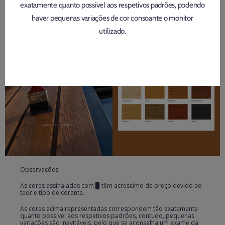
exatamente quanto possível aos respetivos padrões, podendo
haver pequenas variações de cor consoante o monitor
utilizado.
Observações:
As cores assinaladas com ▉ têm acréscimo de preço devido ao
teor e tipo de corante.
As cores acima representadas correspondem tão exatamente
quanto possível aos respetivos padrões, contudo, pequenas
variações são inevitáveis, pelo que se aconselha um exame da