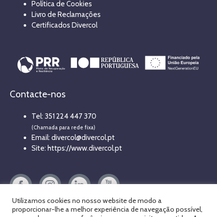
Política de Cookies
Livro de Reclamações
Certificados Divercol
Contacte-nos
Tel: 351 224 447 370
(Chamada para rede fixa)
Email: divercol@divercol.pt
Site: https://www.divercol.pt
Utilizamos cookies no nosso website de modo a
proporcionar-lhe a melhor experiência de navegação possível,
Em caso de litígio, o consumidor poderá recorrer à seguinte entidade de