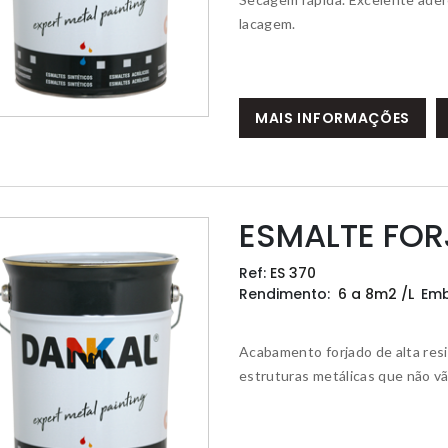
lacagem.
MAIS INFORMAÇÕES
ESMALTE FOR
Ref:
ES 370
Rendimento:
6 a 8m2 /L
Em
Acabamento forjado de alta resi
estruturas metálicas que não vão