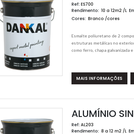
Ref:
ES700
Rendimento:
10 a 12m2 /L
E
Cores:
Branco /cores
Esmalte poliuretano de 2 comp
estruturas metálicas no exterio
como ferro, chapa galvanizada e
MAIS INFORMAÇÕES
ALUMÍNIO SIN
Ref:
AL203
Rendimento:
8 a 12 m2 /L
E