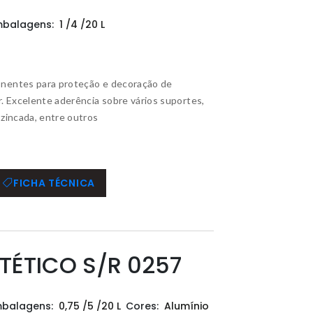
mbalagens:
1 /4 /20 L
onentes para proteção e decoração de
r. Excelente aderência sobre vários suportes,
 zincada, entre outros
FICHA TÉCNICA
TÉTICO S/R 0257
mbalagens:
0,75 /5 /20 L
Cores:
Alumínio