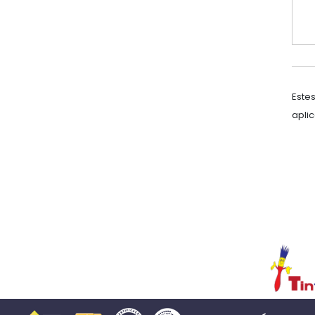
Este
apli