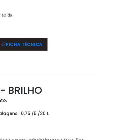
rápida.
FICHA TÉCNICA
- BRILHO
to.
alagens:
0,75 /5 /20 L
ncia a metal, principalmente a ferro. Boa